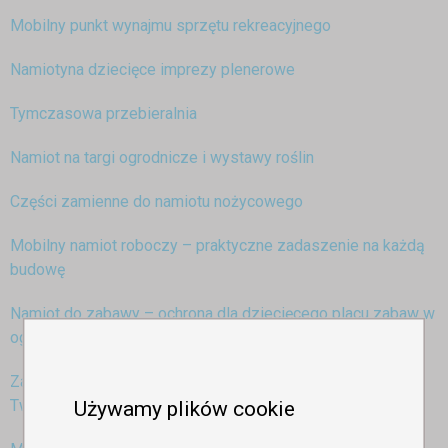
Mobilny punkt wynajmu sprzętu rekreacyjnego
Namiotyna dziecięce imprezy plenerowe
Tymczasowa przebieralnia
Namiot na targi ogrodnicze i wystawy roślin
Części zamienne do namiotu nożycowego
Mobilny namiot roboczy – praktyczne zadaszenie na każdą
budowę
Namiot do zabawy – ochrona dla dziecięcego placu zabaw w
ogrodzie
Zadaszenie i osłona nad jacuzzi – idealne rozwiązanie dla
Używamy plików cookie
Twojej strefy relaksu