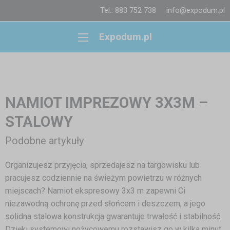
Tel.: 883 752 738
info@expodum.pl
Expodum.pl
NAMIOT IMPREZOWY 3X3M –
STALOWY
Podobne artykuły
Organizujesz przyjęcia, sprzedajesz na targowisku lub
pracujesz codziennie na świeżym powietrzu w różnych
miejscach? Namiot ekspresowy 3x3 m zapewni Ci
niezawodną ochronę przed słońcem i deszczem, a jego
solidna stalowa konstrukcja gwarantuje trwałość i stabilność.
Dzięki systemowi nożycowemu rozstawisz go w kilka minut