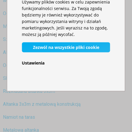
Mobilny sklep
Używamy plików cookies w celu zapewnienia
funkcjonalności serwisu. Za Twoją zgodą
Ogrodowy namiot z moskitierą
będziemy je również wykorzystywać do
pomiaru wykorzystania witryny i działań
Możliwości wykorzystania namiotu nożycowego zimą
marketingowych. Jeśli wyrazisz na to zgodę,
możesz ją później wycofać.
Szybkorozkładalny namiot imprezowy vs namiot pagodowy
Zezwól na wszystkie pliki cookie
Altanka nożycowa 3x3m
Ustawienia
Ogrodowy namiot imprezowy 3x3m
Składana altanka 3x3m
Rozkładana altanka 3x3m
Altanka 3x3m z metalową konstrukcją
Namiot na taras
Metalowa altanka