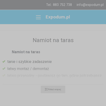
Tel.: 883 752 738
info@expodum.pl
Expodum.pl
Namiot na taras
Namiot na taras
tanie i szybkie zadaszenie
łatwy montaż / demontaż
łatwo przenośny - postawisz go tam, gdzie potrzebujesz
nieprzemakalna plandeka dachowa - ochrona przed
deszczem, śniegiem i palącym słońcem
Pokaż więcej
ściany boczne z oknami lub drzwiami
różne rozmiary i kolory