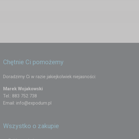
Chętnie Ci pomożemy
Doradzimy Ci w razie jakiejkolwiek niejasności:
Marek Wojakowski
Tel.: 883 752 738
Email:
info@expodum.pl
Wszystko o zakupie