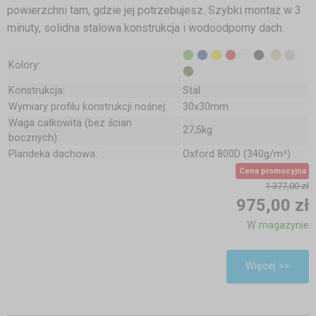
powierzchni tam, gdzie jej potrzebujesz. Szybki montaż w 3
minuty, solidna stalowa konstrukcja i wodoodporny dach.
Kolory:
Konstrukcja:
Stal
Wymiary profilu konstrukcji nośnej:
30x30mm
Waga całkowita (bez ścian
27,5kg
bocznych):
Plandeka dachowa:
Oxford 800D (340g/m²)
Cena promocyjna
1 377,00 zł
975,00 zł
W magazynie
Więcej >>