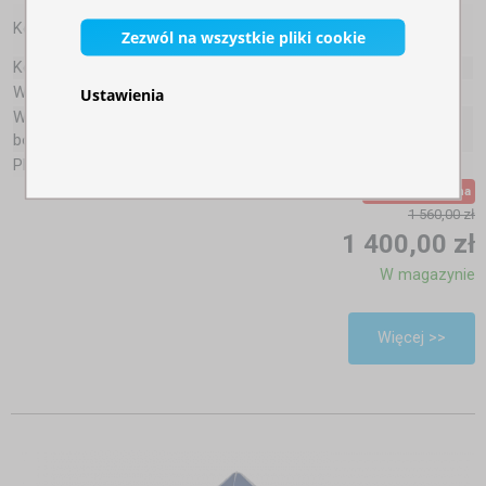
Kolory:
Zezwól na wszystkie pliki cookie
Konstrukcja:
Stal
Ustawienia
Wymiary profilu konstrukcji nośnej:
30x30mm
Waga całkowita (bez ścian
36,8kg
bocznych):
Plandeka dachowa:
Oxford 800D (340g/m²)
Cena promocyjna
1 560,00 zł
1 400,00 zł
W magazynie
Więcej >>