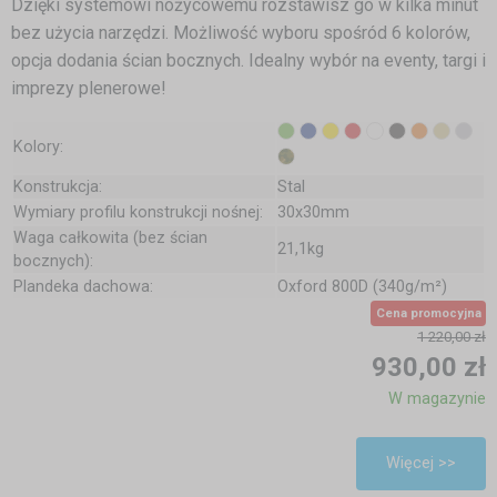
Dzięki systemowi nożycowemu rozstawisz go w kilka minut
bez użycia narzędzi. Możliwość wyboru spośród 6 kolorów,
opcja dodania ścian bocznych. Idealny wybór na eventy, targi i
imprezy plenerowe!
Kolory:
Konstrukcja:
Stal
Wymiary profilu konstrukcji nośnej:
30x30mm
Waga całkowita (bez ścian
21,1kg
bocznych):
Plandeka dachowa:
Oxford 800D (340g/m²)
Cena promocyjna
1 220,00 zł
930,00 zł
W magazynie
Więcej >>