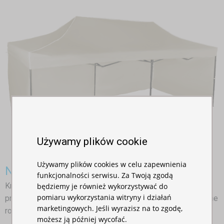
Używamy plików cookie
Używamy plików cookies w celu zapewnienia
Namiot ekspresowy 3x6m – stalowy
funkcjonalności serwisu. Za Twoją zgodą
będziemy je również wykorzystywać do
Królewski rozmiar dla tych, którzy potrzebują więcej
pomiaru wykorzystania witryny i działań
przestrzeni! Nożycowe namioty imprezowe 6x3 m to idealne
marketingowych. Jeśli wyrazisz na to zgodę,
rozwiązanie na większe eventy, targi i imprezy plenerowe.
możesz ją później wycofać.