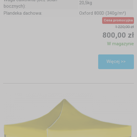
20,5kg
bocznych):
Plandeka dachowa:
Oxford 800D (340g/m²)
Cena promocyjna
1 220,00 zł
800,00 zł
W magazynie
Więcej >>