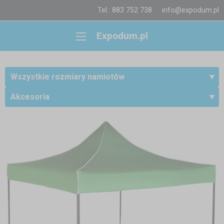
Tel.: 883 752 738
info@expodum.pl
Expodum.pl
Wszystkie rozmiary namiotów
Akcesoria