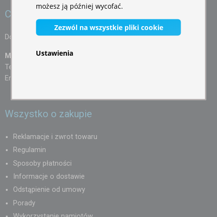
możesz ją później wycofać.
Chętnie Ci pomożemy
Zezwól na wszystkie pliki cookie
Doradzimy Ci w razie jakiejkolwiek niejasności:
Ustawienia
Marek Wojakowski
Tel.: 883 752 738
Email:
info@expodum.pl
Wszystko o zakupie
Reklamacje i zwrot towaru
Regulamin
Sposoby płatności
Informacje o dostawie
Odstąpienie od umowy
Porady
Wykorzystanie namiotów