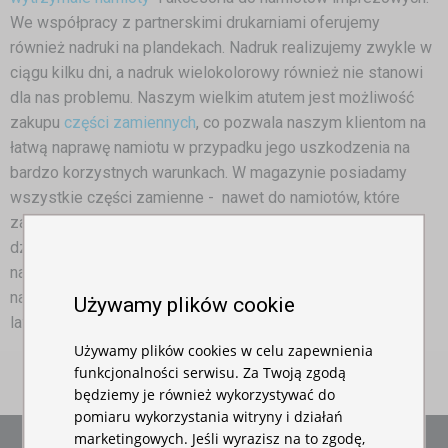
We współpracy z partnerskimi drukarniami oferujemy
również nadruki na plandekach. Nadruk realizujemy zwykle w
ciągu kilku dni, a nadruk wielokolorowy również nie stanowi
dla nas problemu. Naszym wielkim atutem jest możliwość
zakupu
części zamiennych
, co pozwala naszym klientom na
łatwą naprawę namiotu w przypadku jego uszkodzenia na
bardzo korzystnych warunkach. W magazynie posiadamy
wszystkie części zamienne - nawet do namiotów, które
zaczęliśmy sprzedawać na samym początku naszej
działalności. Stawiamy na jakość naszych imprezowych
namiotów nożycowych, dlatego postanowiliśmy zapewnić
naszym klientom wydłużony okres gwarancji wynoszący 5
Używamy plików cookie
lat.
Używamy plików cookies w celu zapewnienia
funkcjonalności serwisu. Za Twoją zgodą
będziemy je również wykorzystywać do
pomiaru wykorzystania witryny i działań
marketingowych. Jeśli wyrazisz na to zgodę,