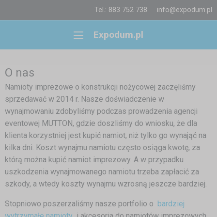
Tel.: 883 752 738
info@expodum.pl
Expodum.pl
O nas
Namioty imprezowe o konstrukcji nożycowej zaczęliśmy
sprzedawać w 2014 r. Nasze doświadczenie w
wynajmowaniu zdobyliśmy podczas prowadzenia agencji
eventowej MUTTON, gdzie doszliśmy do wniosku, że dla
klienta korzystniej jest kupić namiot, niż tylko go wynająć na
kilka dni. Koszt wynajmu namiotu często osiąga kwotę, za
którą można kupić namiot imprezowy. A w przypadku
uszkodzenia wynajmowanego namiotu trzeba zapłacić za
szkody, a wtedy koszty wynajmu wzrosną jeszcze bardziej.
Stopniowo poszerzaliśmy nasze portfolio o
bardziej
wytrzymałe namioty
i akcesoria do namiotów imprezowych.