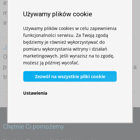
imprezowy. Zobacz podstawowe różnice
między różnymi rodzajami namiotów
Używamy plików cookie
imprezowych
Cały artykuł
Używamy plików cookies w celu zapewnienia
funkcjonalności serwisu. Za Twoją zgodą
będziemy je również wykorzystywać do
Jak zakotwić namiot?
pomiaru wykorzystania witryny i działań
marketingowych. Jeśli wyrazisz na to zgodę,
Odpowiedzi dotyczące kotwienia na twardych
możesz ją później wycofać.
powierzchniach, takich jak asfalt lub beton lub na
trawniku.
Cały artykuł
Zezwól na wszystkie pliki cookie
Ustawienia
Chętnie Ci pomożemy