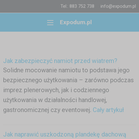
Tel.: 883 752 738
info@expodum.pl
Expodum.pl
Jak zabezpieczyć namiot przed wiatrem?
Solidne mocowanie namiotu to podstawa jego
bezpiecznego użytkowania – zarówno podczas
imprez plenerowych, jak i codziennego
użytkowania w działalności handlowej,
gastronomicznej czy eventowej.
Cały artykuł
Jak naprawić uszkodzoną plandekę dachową