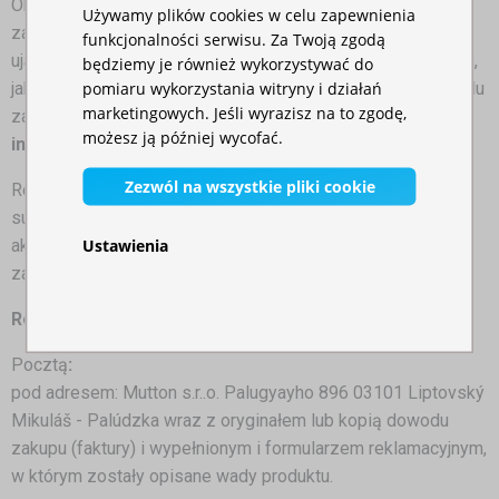
Okres gwarancji na towar wynosi 24 miesiące od daty
Używamy plików cookies w celu zapewnienia
zakupu. Reklamacje należy zgłaszać niezwłocznie po
funkcjonalności serwisu. Za Twoją zgodą
ujawnieniu się uszkodzenia materiału lub wady produkcyjnej,
będziemy je również wykorzystywać do
pomiaru wykorzystania witryny i działań
jak również nie należy używać namiotu uszkodzonego w celu
marketingowych. Jeśli wyrazisz na to zgodę,
zapobiegania powstawania dalszych uszkodzeń.
Więcej
możesz ją później wycofać.
informacji jest dostępnych w naszym Regulaminie
.
Zezwól na wszystkie pliki cookie
Reklamowany towar należy zwrócić w stanie czystym,
suchym i bezwonnym. Przygotuj również wszystkie
Ustawienia
akcesoria (jeśli znajdowały się w zamówieniu), dowód
zakupu lub kartę gwarancyjną.
Reklamacja przyjmujemy
:
Pocztą
:
pod adresem: Mutton s.r..o. Palugyayho 896 03101 Liptovský
Mikuláš - Palúdzka wraz z oryginałem lub kopią dowodu
zakupu (faktury) i wypełnionym i formularzem reklamacyjnym,
w którym zostały opisane wady produktu.