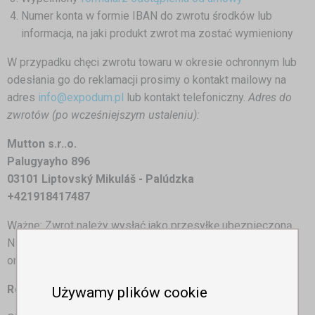
Numer konta w formie IBAN do zwrotu środków lub
informacja, na jaki produkt zwrot ma zostać wymieniony
W przypadku chęci zwrotu towaru w okresie ochronnym lub
odesłania go do reklamacji prosimy o kontakt mailowy na
adres
info@expodum.pl
lub kontakt telefoniczny.
Adres do
zwrotów (po wcześniejszym ustaleniu):
Mutton s.r..o.
Palugyayho 896
03101 Liptovský Mikuláš - Palúdzka
+421918417487
Ważne: Zwrot należy wysłać jako przesyłkę ubezpieczoną.
Nie przyjmujemy towarów wysyłanych za pobraniem, wrócą
one z powrotem do Klienta.
Reklamacje
Używamy plików cookie