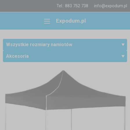
Tel.: 883 752 738
info@expodum.pl
Expodum.pl
Wszystkie rozmiary namiotów
Akcesoria