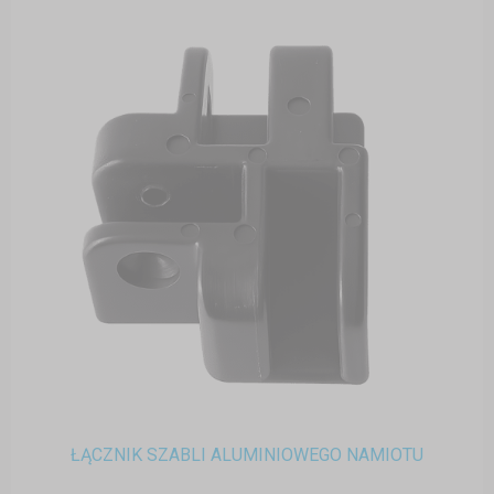
ŁĄCZNIK SZABLI ALUMINIOWEGO NAMIOTU