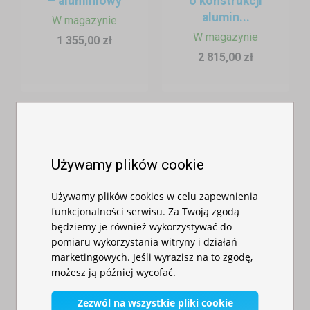
– aluminiowy
o konstrukcji
wyposażenie, które zapewnia komfort zarówno obsłudze, jak i
alumin...
uczestnikom wydarzenia. Składane stoły i ławki to lekkie, łatwe w
W magazynie
W magazynie
transporcie i szybkie w rozkładaniu dodatki, które pozwalają
1 355,00 zł
efektywnie wykorzystać przestrzeń – jako strefę siedzącą, cateringową,
2 815,00 zł
wystawienniczą lub prezentacyjną.
Używamy plików cookie
Używamy plików cookies w celu zapewnienia
funkcjonalności serwisu. Za Twoją zgodą
będziemy je również wykorzystywać do
pomiaru wykorzystania witryny i działań
Namiot
Namiot
marketingowych. Jeśli wyrazisz na to zgodę,
imprezowy 3x6m
imprezowy
możesz ją później wycofać.
o konstrukcji
3x4,5m - profil
alumin...
aluminiow...
Zezwól na wszystkie pliki cookie