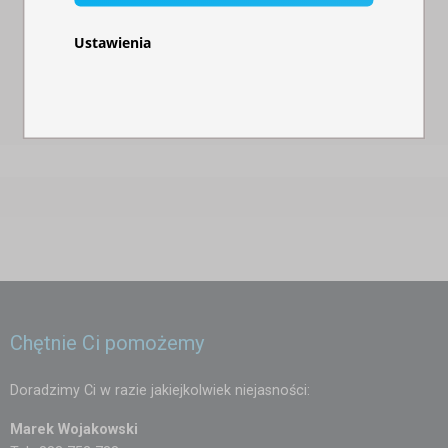
W magazynie
W magazynie
Ustawienia
4 075,00 zł
4 075,00 zł
Chętnie Ci pomożemy
Doradzimy Ci w razie jakiejkolwiek niejasności:
Marek Wojakowski