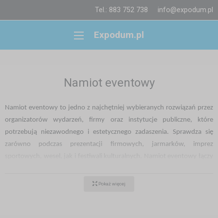
Tel.: 883 752 738
info@expodum.pl
Expodum.pl
Namiot eventowy
Namiot eventowy to jedno z najchętniej wybieranych rozwiązań przez
organizatorów wydarzeń, firmy oraz instytucje publiczne, które
potrzebują niezawodnego i estetycznego zadaszenia. Sprawdza się
zarówno podczas prezentacji firmowych, jarmarków, imprez
sportowych, wesel, jak i festiwali kulturalnych. Namiot eventowy łączy
w sobie elastyczność, szybki montaż oraz reprezentacyjny wygląd.
Pokaż więcej
Aluminiowe namioty eventowe
Podstawą solidnego namiotu eventowego jest trwała i lekka
konstrukcja aluminiowa. Namioty aluminiowe cieszą się popularnością