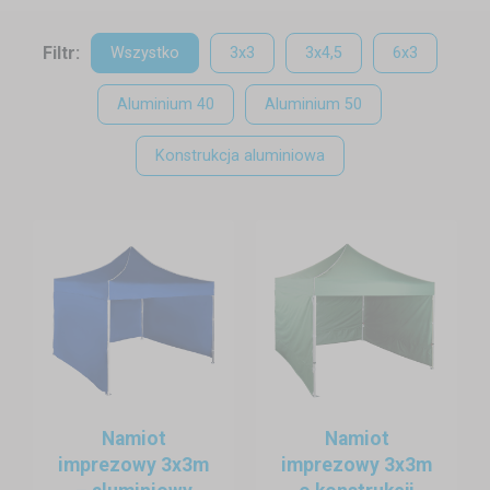
dzięki niskiej wadze, wysokiej odporności na korozję oraz długiej
żywotności. Są idealne do częstego montażu i demontażu – dokładnie
Filtr:
Wszystko
3x3
3x4,5
6x3
tego, czego potrzebują organizatorzy eventów.
Aluminium 40
Aluminium 50
Profesjonalne namioty o konstrukcji sześciokątnej
Konstrukcja aluminiowa
Jeśli szukasz wyjątkowo stabilnego rozwiązania do intensywnego i
długotrwałego użytkowania, postaw na profesjonalne namioty
eventowe z konstrukcją sześciokątną. Tego rodzaju konstrukcja
zapewnia zwiększoną wytrzymałość i stabilność, dzięki czemu namiot
bezpiecznie znosi wiatr, deszcz oraz częstą eksploatację.
Sześciokątne nogi są charakterystyczne dla modeli premium –
używanych podczas wydarzeń firmowych, targów i kampanii
promocyjnych. Ich solidność doceniają również firmy cateringowe oraz
samorządy organizujące imprezy plenerowe.
Wyposażenie dodatkowe
Namiot
Namiot
imprezowy 3x3m
imprezowy 3x3m
Nieodłącznym elementem namiotu eventowego jest praktyczne