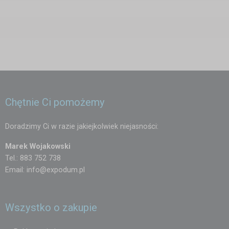
Chętnie Ci pomożemy
Doradzimy Ci w razie jakiejkolwiek niejasności:
Marek Wojakowski
Tel.: 883 752 738
Email:
info@expodum.pl
Wszystko o zakupie