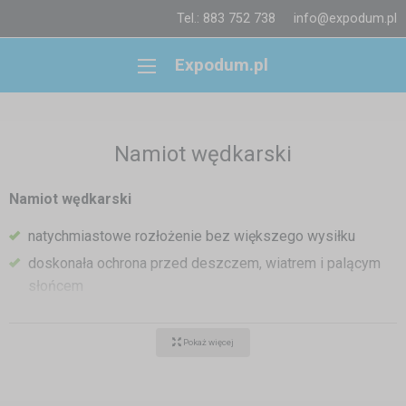
Tel.: 883 752 738
info@expodum.pl
Expodum.pl
Namiot wędkarski
Namiot wędkarski
natychmiastowe rozłożenie bez większego wysiłku
doskonała ochrona przed deszczem, wiatrem i palącym
słońcem
łatwa obsługa, po złożeniu zmieści się do auta, co
docenisz podczas przemieszczania się
Pokaż więcej
dostępny w kilku rozmiarach: od najmniejszego 2x2m do
największego 3x6m