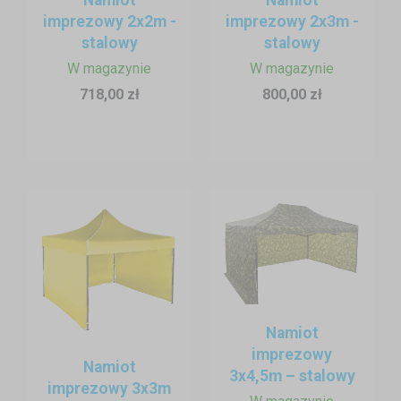
imprezowy 2x2m -
imprezowy 2x3m -
Montaż, demontaż i kotwienie
stalowy
stalowy
Rozłożenie namiotu wędkarskiego zajmie Ci minimum czasu
i pozwoli Ci realizować swoje hobby. Ponadto jest on
W magazynie
W magazynie
niezwykle wytrzymały. Bez problemu zmieści się w
718,00 zł
800,00 zł
samochodzie i nie zajmuje dużo miejsca. Przy odpowiednim
zakotwieniu nawet prawdziwa burza nie zepsuje Twojego
wędkowania.
Przechowywanie
Przed dłuższym przechowywaniem zalecamy dobrze
wysuszyć plandeki, aby zapobiec ich pleśnieniu.
Namiot
imprezowy
Namiot
3x4,5m – stalowy
imprezowy 3x3m