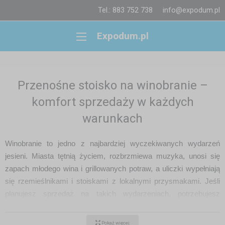
Tel.: 883 752 738
info@expodum.pl
Expodum.pl
Przenośne stoisko na winobranie –
komfort sprzedaży w każdych
warunkach
Winobranie to jedno z najbardziej wyczekiwanych wydarzeń
jesieni. Miasta tętnią życiem, rozbrzmiewa muzyka, unosi się
zapach młodego wina i grillowanych potraw, a uliczki wypełniają
się rzemieślnikami i stoiskami z lokalnymi przysmakami. Jeśli
planujesz sprzedaż na takich wydarzeniach, potrzebujesz
szybkorozkładanego namiotu handlowego
, który zapewni Ci
stabilność, ochronę i profesjonalny wygląd.
Pokaż więcej