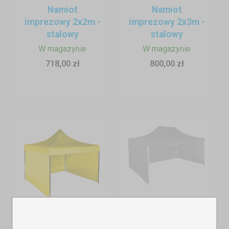
pozostanie na swoim miejscu.
Namiot
Namiot
imprezowy 2x2m -
imprezowy 2x3m -
Stoły składane i akcesoria zwiększające komfort pracy
stalowy
stalowy
Do namiotów polecamy
składane stoły plastikowe
, które
W magazynie
W magazynie
świetnie sprawdzają się jako
stoły wystawowe
lub
lady
718,00 zł
800,00 zł
sprzedażowe
. Są lekkie, stabilne i łatwe w transporcie. W
połączeniu z
polplandekami
tworzą estetyczną i funkcjonalną
przestrzeń sprzedażową – klient widzi Twój towar, a Ty masz
wygodny dostęp do wszystkich produktów.
Dodatkowe daszki lub
wystające daszki nad ladą
zwiększają
komfort – chronią przed deszczem i ostrym słońcem zarówno
Ciebie, jak i klientów.
Stoisko, które przyciąga wzrok
Oprócz funkcjonalności liczy się również wygląd. Winobranie to
wydarzenie pełne emocji i doznań –
estetyczne stoisko
Namiot
wystawowe
wyróżni Cię z tłumu. Możesz wybrać kolor dachu,
imprezowy
Namiot
dodać
nadruk z logo
lub wykorzystać
drukowane obrusy
3x4,5m–