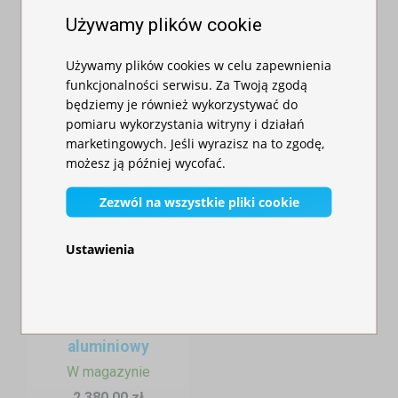
imprezowy 3x3m
reklamowe
– Twoje stoisko będzie nie tylko praktyczne, ale też
aluminiowy
Używamy plików cookie
– stalowy
przyciągnie więcej klientów.
W magazynie
W magazynie
Używamy plików cookies w celu zapewnienia
1 735,00 zł
930,00 zł
funkcjonalności serwisu. Za Twoją zgodą
będziemy je również wykorzystywać do
pomiaru wykorzystania witryny i działań
marketingowych. Jeśli wyrazisz na to zgodę,
możesz ją później wycofać.
Zezwól na wszystkie pliki cookie
Ustawienia
Namiot
imprezowy 3x6m -
aluminiowy
W magazynie
2 380,00 zł