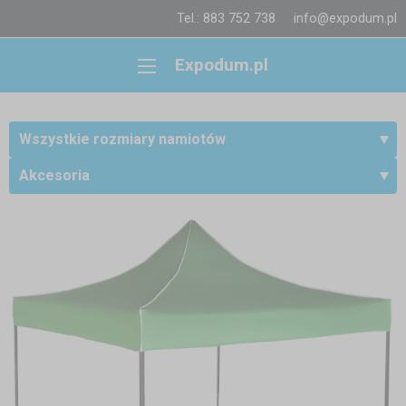
Tel.: 883 752 738
info@expodum.pl
Expodum.pl
Wszystkie rozmiary namiotów
Akcesoria