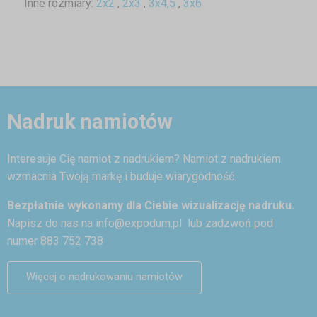
Inne rozmiary:
2x2
,
2x3
,
3x4,5
,
3x6
Nadruk namiotów
Interesuje Cię namiot z nadrukiem? Namiot z nadrukiem
wzmacnia Twoją markę i buduje wiarygodność.
Bezpłatnie wykonamy dla Ciebie wizualizację nadruku.
Napisz do nas na
info@expodum.pl
lub zadzwoń pod
numer 883 752 738
Więcej o nadrukowaniu namiotów