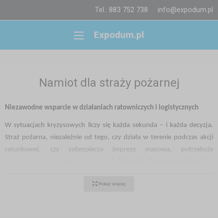
Tel.: 883 752 738
info@expodum.pl
Expodum.pl
Namiot dla straży pożarnej
Niezawodne wsparcie w działaniach ratowniczych i logistycznych
W sytuacjach kryzysowych liczy się każda sekunda – i każda decyzja.
Straż pożarna, niezależnie od tego, czy działa w terenie podczas akcji
ratunkowej, czy zabezpiecza imprezę masową, potrzebuje
sprawdzonych, mobilnych rozwiązań.
Namioty ekspresowe Expodum
to odpowiedź na potrzeby nowoczesnych jednostek straży pożarnej –
Pokaż więcej
zarówno zawodowej, jak i ochotniczej.
Dlaczego namiot Expodum to doskonały wybór dla strażaków?