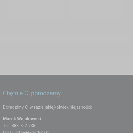
Pasy mocujące i zestawy kotwiące
– zwiększają bezpieczeństwo
użytkowania.
Możliwość nadruku LOGO jednostki
– z przodu, z boku lub na
dachu – dla łatwej identyfikacji namiotu w terenie.
Flagi z herbem jednostki
– opcjonalny dodatek zwiększający
widoczność podczas wydarzeń publicznych.
Dlaczego warto?
Szybki montaż
– kilka minut i gotowe miejsce pracy.
Ochrona przed słońcem, deszczem i wiatrem
– nawet przy
wielogodzinnej akcji.
Chętnie Ci pomożemy
Możliwość złożenia i transportu w jednej torbie
– kompaktowe
Doradzimy Ci w razie jakiejkolwiek niejasności:
rozwiązanie w każdej jednostce.
Marek Wojakowski
Trwałość i niezawodność
– materiały odporne na rozdarcia i
Tel.: 883 752 738
promieniowanie UV.
Email:
info@expodum.pl