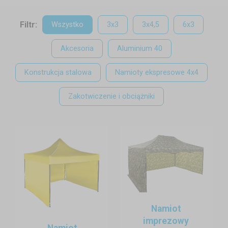
Namioty Expodum łączą w sobie
szybki montaż
,
wytrzymałą
konstrukcję
oraz
odporność na zmienne warunki pogodowe
. Dzięki
Filtr:
Wszystko
3x3
3x4,5
6x3
systemowi nożycowemu rozstawienie namiotu zajmuje zaledwie kilka
minut – bez użycia narzędzi. To kluczowe podczas akcji, gdzie czas,
Akcesoria
Aluminium 40
logistyka i niezawodność mają bezpośredni wpływ na bezpieczeństwo.
Konstrukcja stalowa
Namioty ekspresowe 4x4
Zakotwiczenie i obciążniki
Namiot
imprezowy
Namiot