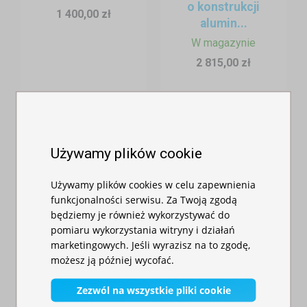
miejsca opieki przedmedycznej.
o konstrukcji
1 400,00 zł
✅
Strefa dekontaminacyjna
– przy akcjach chemicznych, ekologicznych
alumin...
lub w przypadku katastrof masowych.
W magazynie
✅
Dowództwo operacyjne
– miejsce koordynacji działań, odpraw oraz
2 815,00 zł
analizy sytuacji.
✅
Zaplecze techniczne
– dla sprzętu, odzieży ochronnej lub jako
mobilny magazyn.
✅
Zadaszenie dla sprzętu ratowniczego
– w terenie, podczas
długotrwałych działań.
Używamy plików cookie
✅
Prezentacje i wydarzenia edukacyjne
– podczas festynów,
zawodów strażackich, pokazów i akcji promocyjnych.
Używamy plików cookies w celu zapewnienia
Dostępne modele i rozmiary rekomendowane dla jednostek OSP i
funkcjonalności serwisu. Za Twoją zgodą
będziemy je również wykorzystywać do
PSP
Torba do namiotu
pomiaru wykorzystania witryny i działań
3x3 m
– kompaktowy, idealny jako punkt ratowniczy lub
marketingowych. Jeśli wyrazisz na to zgodę,
imprezowego
Namiot
rejestracyjny.
możesz ją później wycofać.
W magazynie
imprezowy 3x6m
265,00 zł
3x4,5 m
– bardziej uniwersalny – dla małego zaplecza, ekipy
o konstrukcji
Zezwól na wszystkie pliki cookie
operacyjnej lub ekspozycji.
alumin...