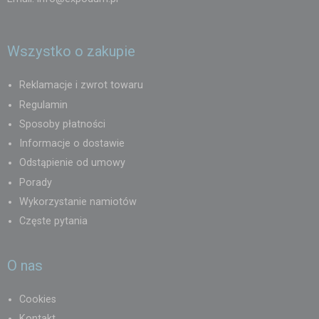
Namioty ekspresowe to nie tylko ochrona przed warunkami
atmosferycznymi – to realne wsparcie w działaniach służb
Wszystko o zakupie
ratowniczych. Dzięki szerokiemu wyborowi modeli, kolorów i
możliwości personalizacji, każda jednostka straży pożarnej znajdzie
Reklamacje i zwrot towaru
rozwiązanie dopasowane do swoich potrzeb.
Regulamin
Sposoby płatności
Informacje o dostawie
Odstąpienie od umowy
Porady
Wykorzystanie namiotów
Częste pytania
O nas
Cookies
Kontakt