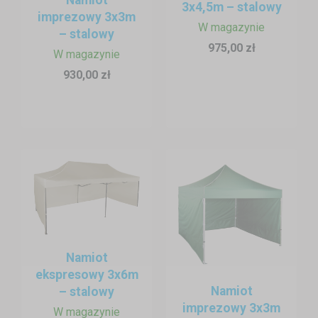
3x4,5m – stalowy
imprezowy 3x3m
W magazynie
– stalowy
975,00 zł
W magazynie
930,00 zł
Namiot
ekspresowy 3x6m
Zastosowanie namiotów w straży pożarnej
Namiot
– stalowy
✅
Punkt medyczny / triażowy
– idealny do szybkiego zorganizowania
imprezowy 3x3m
W magazynie