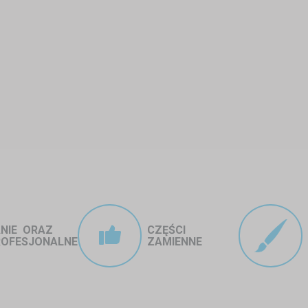
pewniając miejsce dla małej grupy osób.
opasować namiot do każdej okazji i stylu ogrodu:
, pomarańczowy) świetnie sprawdzają się na letnich przyjęciach czy im
, moro) harmonijnie wtapiają się w otoczenie.
arny, antracytowy) nadają elegancki, nowoczesny wygląd – idealny tak
NIE ORAZ
CZĘŚCI
ROFESJONALNE
ZAMIENNE