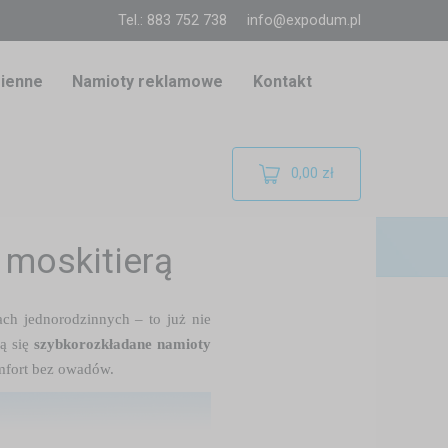
Tel.: 883 752 738
info@expodum.pl
ienne
Namioty reklamowe
Kontakt
0,00 zł
 moskitierą
h jednorodzinnych – to już nie
ą się
szybkorozkładane namioty
omfort bez owadów.