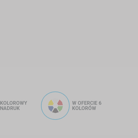
prezach dziecięcych.
że na wesela czy eventy firmowe.
KOLOROWY
W OFERCIE 6
NADRUK
KOLORÓW