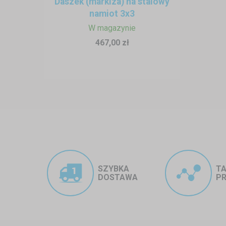
Daszek (markiza) na stalowy
pasuje do większości ogrodów, za
namiot 3x3
W magazynie
Szeroka paleta kolorów pozwala d
467,00 zł
Jasne kolory
(żółty, czerwony
Kolory naturalne
(zieleń, beż
Klasyczne odcienie
(biały, cz
SZYBKA
TA
DOSTAWA
P