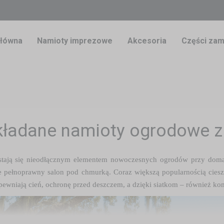
główna
Namioty imprezowe
Akcesoria
Części zam
ładane namioty ogrodowe z
tają się nieodłącznym elementem nowoczesnych ogrodów przy domac
e pełnoprawny salon pod chmurką. Coraz większą popularnością ciesz
apewniają cień, ochronę przed deszczem, a dzięki siatkom – również k