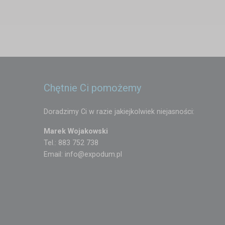
Chętnie Ci pomożemy
Doradzimy Ci w razie jakiejkolwiek niejasności:
Marek Wojakowski
Tel.: 883 752 738
Email:
info@expodum.pl