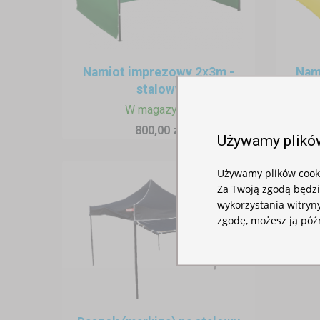
Namiot imprezowy 2x3m -
Nam
stalowy
W magazynie
800,00 zł
Używamy plikó
Dlaczego warto wybrać namiot 
Namioty ekspresowe
(typu pop-u
Używamy plików cooki
Za Twoją zgodą będz
rozwiązanie dla tych, którzy nie 
wykorzystania witryny
czy relaks w cieniu.
zgodę, możesz ją póź
Modele z
moskitierą
sprawdzają
towarzystwa komarów i innych o
rzepów, co zapewnia elastycznoś
Styl i kolor – pełna swoboda ara
Namiot ogrodowy to nie tylko f