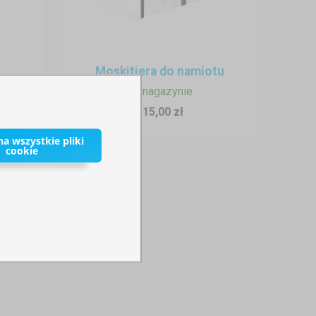
Moskitiera do namiotu
W magazynie
115,00 zł
a wszystkie pliki
cookie
 bez użycia narzędzi. To idealne
enia na grilla, rodzinne spotkanie
ę kolacją lub odpoczynkiem bez
omocą zamków błyskawicznych lub
est
namiot 3x3 m
, który idealnie