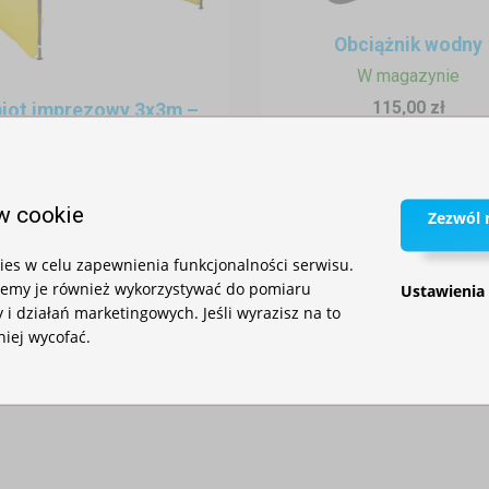
Obciążnik wodny
W magazynie
115,00 zł
iot imprezowy 3x3m –
stalowy
W magazynie
930,00 zł
w cookie
Zezwól n
ogrodowy z moskitierą?
p) są niezwykle łatwe w montażu i demontażu – wystarczy kilka minut
es w celu zapewnienia funkcjonalności serwisu.
iemy je również wykorzystywać do pomiaru
chcą stałej konstrukcji w ogrodzie, ale potrzebują tymczasowego zadasz
Ustawienia
 i działań marketingowych. Jeśli wyrazisz na to
niej wycofać.
 się doskonale podczas letnich wieczorów – pozwalają cieszyć si
wadów. Boczne ścianki z siatki można łatwo otwierać i zamykać za p
ć użytkowania.
nżacji
unkcjonalność, ale również design. Najpopularniejszym wariantem j