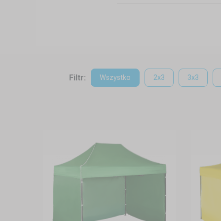
Filtr:
Wszystko
2x3
3x3