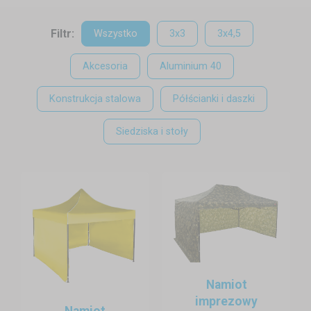
klimaty – odpowiedni wybór namiotu i jego aranżacja mogą
całkowicie odmienić charakter wydarzenia.
Filtr:
Wszystko
3x3
3x4,5
Akcesoria
Aluminium 40
Konstrukcja stalowa
Półścianki i daszki
Siedziska i stoły
Namiot
imprezowy
Namiot