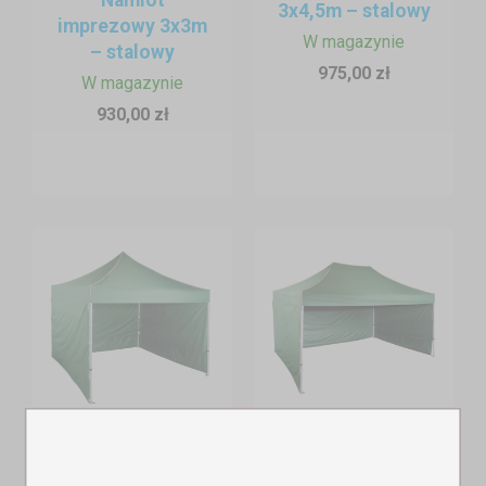
3x4,5m – stalowy
imprezowy 3x3m
W magazynie
– stalowy
975,00 zł
W magazynie
930,00 zł
Namiot
Namiot
imprezowy 3x3m
imprezowy