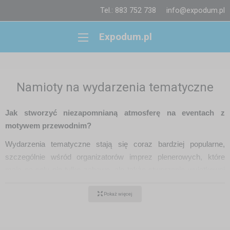
Tel.: 883 752 738
info@expodum.pl
Expodum.pl
Namioty na wydarzenia tematyczne
Jak stworzyć niezapomnianą atmosferę na eventach z
motywem przewodnim?
Wydarzenia tematyczne stają się coraz bardziej popularne,
szczególnie wśród organizatorów imprez plenerowych, które
mają na celu nie tylko zabawę, ale także stworzenie wyjątkowej
atmosfery, która zapadnie w pamięć uczestników. Namioty są
Pokaż więcej
kluczowym elementem, który pozwala na zbudowanie tej
niepowtarzalnej przestrzeni. Od motywów retro, przez stylizacje
na lata 20. XX wieku, aż po futurystyczne lub fantastyczne