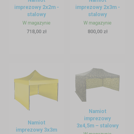
imprezowy 2x2m -
imprezowy 2x3m -
Nawet mniej wprawne osoby są w stanie to zrobić w ciągu
stalowy
stalowy
paru minut, a dzięki odpowiedniemu zakotwieniu nie stracisz
dachu nad głową.
W magazynie
W magazynie
718,00 zł
800,00 zł
Przechowywanie
Złożony namiot weselny zajmuje minimum miejsca i nie
wymaga specjalnych warunków składowania. Zalecamy
przechowywanie z dobrze wysuszoną plandeką.
Namiot
imprezowy
Namiot
3x4,5m – stalowy
imprezowy 3x3m