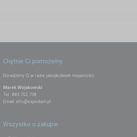
Chętnie Ci pomożemy
Doradzimy Ci w razie jakiejkolwiek niejasności:
Marek Wojakowski
Tel.: 883 752 738
Email:
info@expodum.pl
Wszystko o zakupie