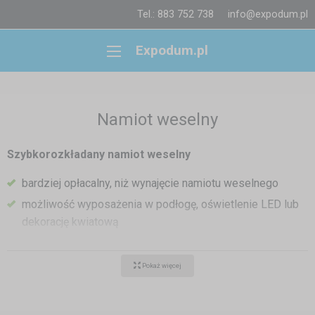
Tel.: 883 752 738
info@expodum.pl
Expodum.pl
Namiot weselny
Szybkorozkładany namiot weselny
bardziej opłacalny, niż wynajęcie namiotu weselnego
możliwość wyposażenia w podłogę, oświetlenie LED lub
dekorację kwiatową
szeroka gama rozmiarów, możliwość łączenia namiotów
w celu uzyskania większej powierzchni
Pokaż więcej
nadaje się do użytku m.in. jako pawilon ogrodowy
Chcesz, aby Twój ślub był nieszablonowy i romantyczny?