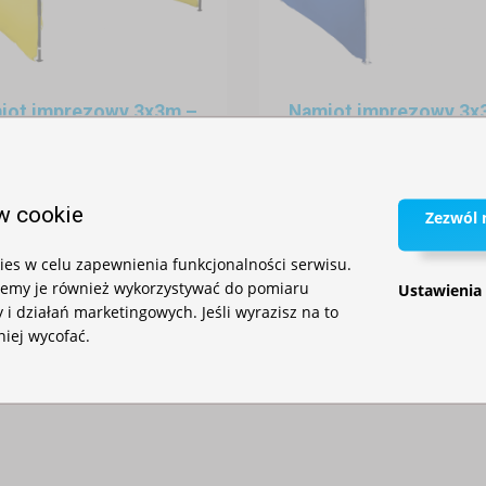
iot imprezowy 3x3m –
Namiot imprezowy 3x
stalowy
aluminiowy
W magazynie
W magazynie
930,00 zł
1 355,00 zł
w cookie
Zezwól n
es w celu zapewnienia funkcjonalności serwisu.
iemy je również wykorzystywać do pomiaru
Ustawienia
 i działań marketingowych. Jeśli wyrazisz na to
niej wycofać.
adaszenie?