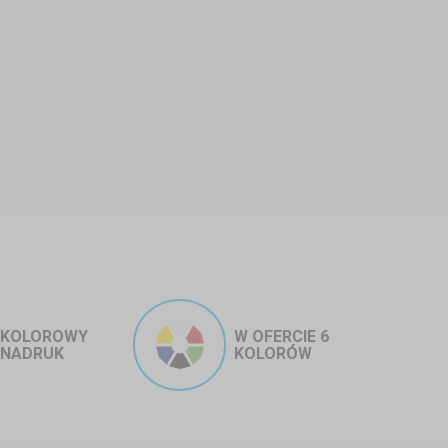
łońca i się opalać –
wystarczy złożyć
 pełną prywatność i ochronę przed
utecznie ochronią przed owadami i
ego! Dzięki
zadaszeniu z bocznymi
wnicę
, a stworzysz
domową strefę
e konstrukcje po zamontowaniu
nie
KOLOROWY
W OFERCIE 6
zestawiać
, składać i dostosowywać
NADRUK
KOLORÓW
e z jacuzzi lub basenu
,
mobilne
zapewnić Ci
maksymalny komfort i