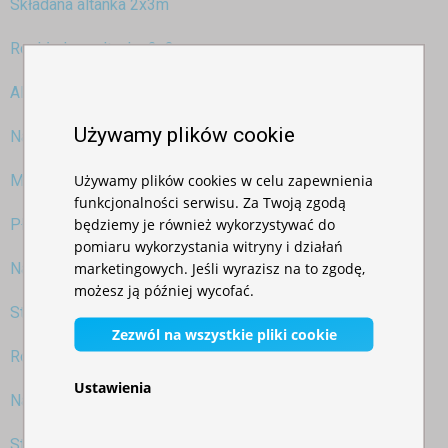
Składana altanka 2x3m
Rozkładana altanka 2x3m
Altanka 2x3m z metalową konstrukcją
Używamy plików cookie
Namiot na taras
Używamy plików cookies w celu zapewnienia
Metalowa altanka
funkcjonalności serwisu. Za Twoją zgodą
będziemy je również wykorzystywać do
Płócienna wiata
pomiaru wykorzystania witryny i działań
marketingowych. Jeśli wyrazisz na to zgodę,
Namiot cateringowy
możesz ją później wycofać.
Stoisko prezentacyjne
Zezwól na wszystkie pliki cookie
Rozkładana altanka
Ustawienia
Namioty wędkarskie
Stoisko do sprzedaży produktów lokalnych