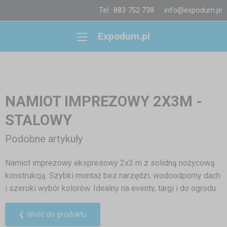
Tel.: 883 752 738
info@expodum.pl
Expodum.pl
NAMIOT IMPREZOWY 2X3M -
STALOWY
Podobne artykuły
Namiot imprezowy ekspresowy 2x3 m z solidną nożycową
konstrukcją. Szybki montaż bez narzędzi, wodoodporny dach
i szeroki wybór kolorów. Idealny na eventy, targi i do ogrodu.
❮ Wróć do produktu