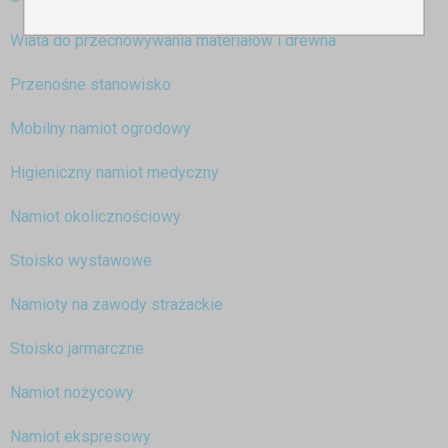
Wiata do przechowywania materiałów i drewna
Przenośne stanowisko
Mobilny namiot ogrodowy
Higieniczny namiot medyczny
Namiot okolicznościowy
Stoisko wystawowe
Namioty na zawody strażackie
Stoisko jarmarczne
Namiot nożycowy
Namiot ekspresowy