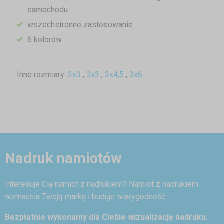
samochodu
wszechstronne zastosowanie
6 kolorów
Inne rozmiary:
2x3
,
3x3
,
3x4,5
,
3x6
Nadruk namiotów
Interesuje Cię namiot z nadrukiem? Namiot z nadrukiem
wzmacnia Twoją markę i buduje wiarygodność.
Bezpłatnie wykonamy dla Ciebie wizualizację nadruku.