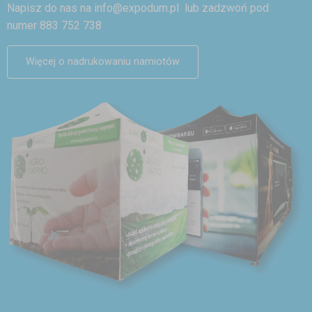
Napisz do nas na
info@expodum.pl
lub zadzwoń pod
numer 883 752 738
Więcej o nadrukowaniu namiotów