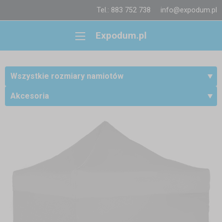
Tel.: 883 752 738
info@expodum.pl
Expodum.pl
Wszystkie rozmiary namiotów
Akcesoria