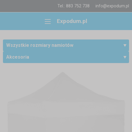
Tel.: 883 752 738
info@expodum.pl
Expodum.pl
Wszystkie rozmiary namiotów
Akcesoria