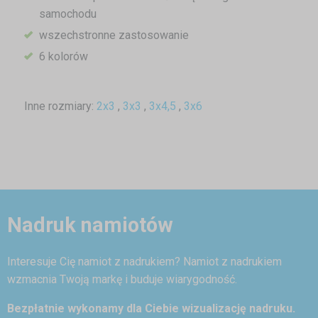
samochodu
wszechstronne zastosowanie
6 kolorów
Inne rozmiary:
2x3
,
3x3
,
3x4,5
,
3x6
Nadruk namiotów
Interesuje Cię namiot z nadrukiem? Namiot z nadrukiem
wzmacnia Twoją markę i buduje wiarygodność.
Bezpłatnie wykonamy dla Ciebie wizualizację nadruku.