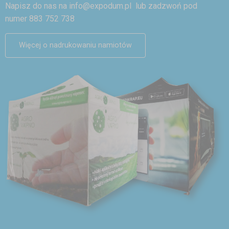
Napisz do nas na
info@expodum.pl
lub zadzwoń pod
numer 883 752 738
Więcej o nadrukowaniu namiotów