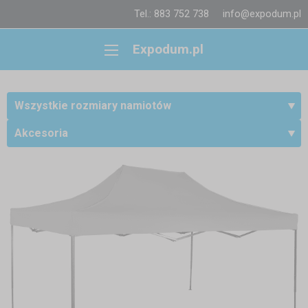
Tel.: 883 752 738
info@expodum.pl
Expodum.pl
Wszystkie rozmiary namiotów
Akcesoria