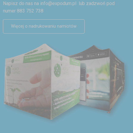
Napisz do nas na
info@expodum.pl
lub zadzwoń pod
numer 883 752 738
Więcej o nadrukowaniu namiotów