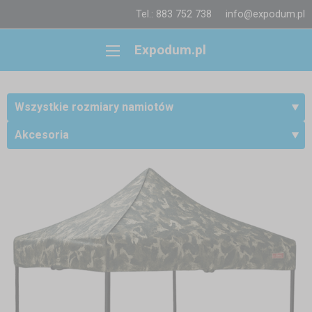
Tel.: 883 752 738
info@expodum.pl
Expodum.pl
Wszystkie rozmiary namiotów
Akcesoria