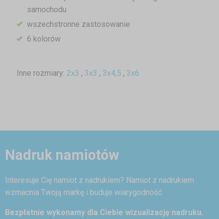
samochodu
wszechstronne zastosowanie
6 kolorów
Inne rozmiary:
2x3
,
3x3
,
3x4,5
,
3x6
Nadruk namiotów
Interesuje Cię namiot z nadrukiem? Namiot z nadrukiem
wzmacnia Twoją markę i buduje wiarygodność.
Bezpłatnie wykonamy dla Ciebie wizualizację nadruku.