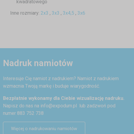
kwadratowego
Inne rozmiary:
2x3
,
3x3
,
3x4,5
,
3x6
Nadruk namiotów
Interesuje Cię namiot z nadrukiem? Namiot z nadrukiem
wzmacnia Twoją markę i buduje wiarygodność.
Bezpłatnie wykonamy dla Ciebie wizualizację nadruku.
Napisz do nas na
info@expodum.pl
lub zadzwoń pod
numer 883 752 738
Więcej o nadrukowaniu namiotów