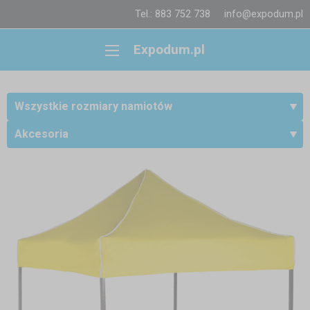
Tel.: 883 752 738
info@expodum.pl
Expodum.pl
Wszystkie rozmiary namiotów
Akcesoria