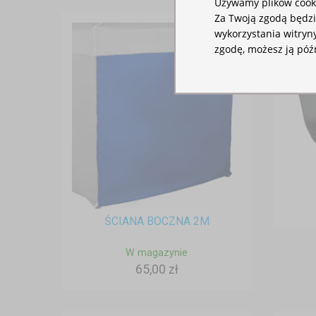
Używamy plików cooki
Za Twoją zgodą będz
wykorzystania witryny
zgodę, możesz ją póź
ŚCIANA BOCZNA 2M
W magazynie
65,00 zł