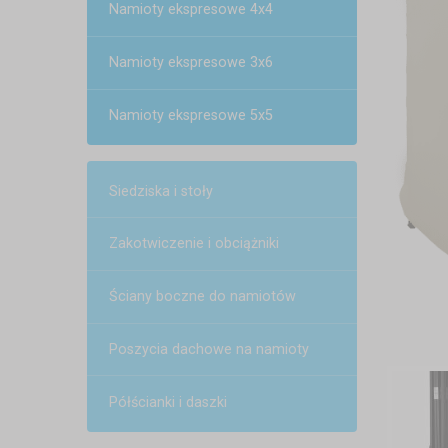
Namioty ekspresowe 4x4
Namioty ekspresowe 3x6
Namioty ekspresowe 5x5
Siedziska i stoły
Zakotwiczenie i obciążniki
Ściany boczne do namiotów
Poszycia dachowe na namioty
Półścianki i daszki