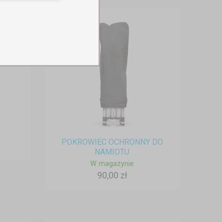
U
POKROWIEC OCHRONNY DO
NAMIOTU
W magazynie
90,00 zł