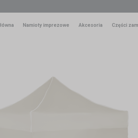
główna
Namioty imprezowe
Akcesoria
Części zam