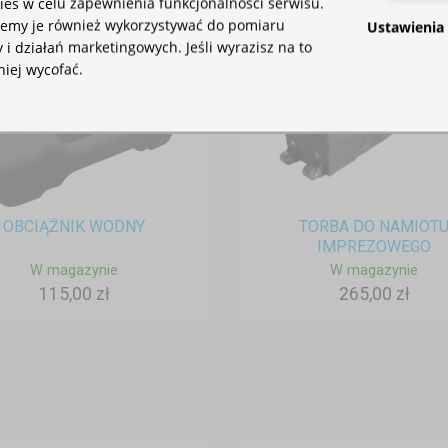
es w celu zapewnienia funkcjonalności serwisu.
iemy je również wykorzystywać do pomiaru
Ustawienia
 i działań marketingowych. Jeśli wyrazisz na to
niej wycofać.
OBCIĄŻNIK WODNY
TORBA DO NAMIOT
IMPREZOWEGO
W magazynie
W magazynie
115,00 zł
265,00 zł