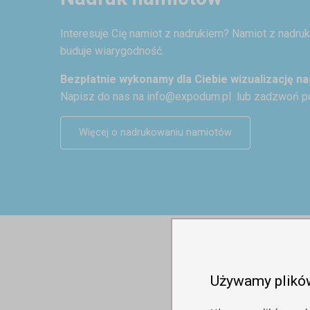
Interesuje Cię namiot z nadrukiem? Namiot z nadr
buduje wiarygodność.
Bezpłatnie wykonamy dla Ciebie wizualizację na
Napisz do nas na
info@expodum.pl
lub zadzwoń p
Więcej o nadrukowaniu namiotów
Używamy plikó