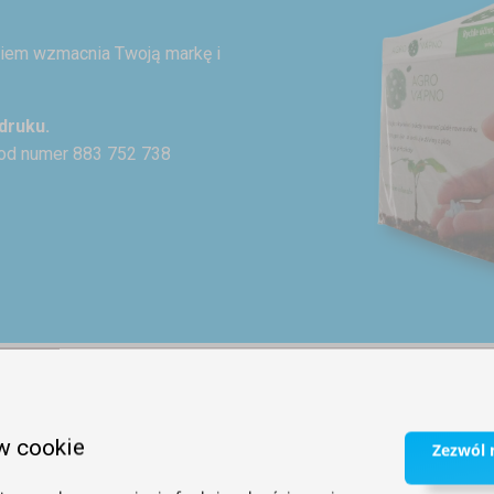
ukiem wzmacnia Twoją markę i
druku.
od numer 883 752 738
AKCESORIA
w cookie
Zezwól n