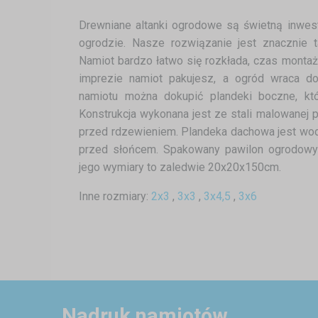
Drewniane altanki ogrodowe są świetną inwest
ogrodzie. Nasze rozwiązanie jest znacznie t
Namiot bardzo łatwo się rozkłada, czas montaż
imprezie namiot pakujesz, a ogród wraca d
namiotu można dokupić plandeki boczne, kt
Konstrukcja wykonana jest ze stali malowanej 
przed rdzewieniem. Plandeka dachowa jest wo
przed słońcem. Spakowany pawilon ogrodowy 
jego wymiary to zaledwie 20x20x150cm.
Inne rozmiary:
2x3
,
3x3
,
3x4,5
,
3x6
Nadruk namiotów