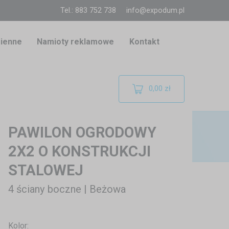
Tel.: 883 752 738
info@expodum.pl
ienne
Namioty reklamowe
Kontakt
0,00 zł
PAWILON OGRODOWY
2X2 O KONSTRUKCJI
STALOWEJ
4 ściany boczne | Beżowa
Kolor: