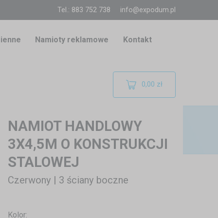
Tel.: 883 752 738
info@expodum.pl
ienne
Namioty reklamowe
Kontakt
0,00 zł
NAMIOT HANDLOWY
3X4,5M O KONSTRUKCJI
STALOWEJ
Czerwony | 3 ściany boczne
Kolor: