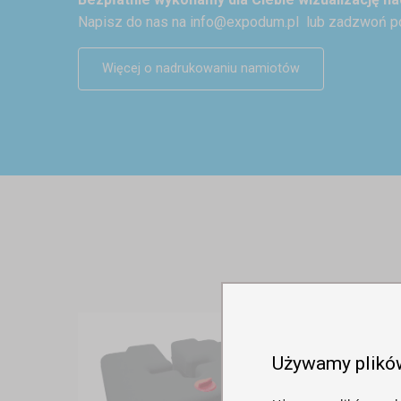
Napisz do nas na
info@expodum.pl
lub zadzwoń p
Więcej o nadrukowaniu namiotów
Używamy plikó