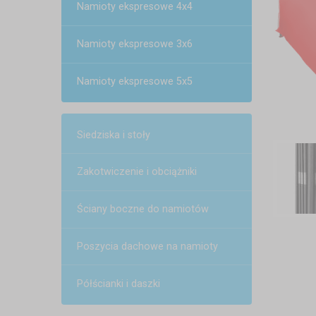
Namioty ekspresowe 4x4
Namioty ekspresowe 3x6
Namioty ekspresowe 5x5
Siedziska i stoły
Zakotwiczenie i obciążniki
Ściany boczne do namiotów
Poszycia dachowe na namioty
Półścianki i daszki