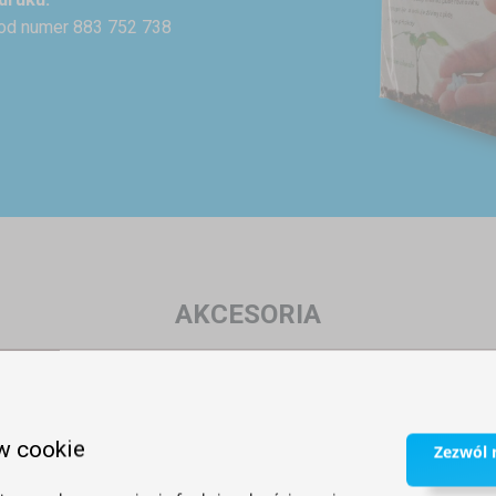
od numer 883 752 738
AKCESORIA
w cookie
Zezwól n