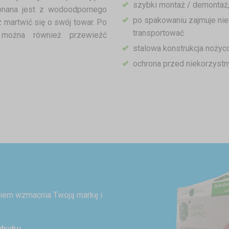
szybki montaż / demontaż
konana jest z wodoodpornego
po spakowaniu zajmuje nie
 martwić się o swój towar. Po
transportować
można również przewieźć
stalowa konstrukcja noży
ochrona przed niekorzyst
ukiem wzmacnia Twoją markę i
druku.