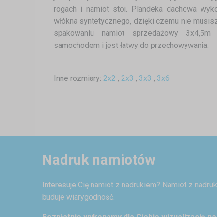
rogach i namiot stoi. Plandeka dachowa wy
włókna syntetycznego, dzięki czemu nie musisz
spakowaniu namiot sprzedażowy 3x4,5m 
samochodem i jest łatwy do przechowywania.
Inne rozmiary:
2x2
,
2x3
,
3x3
,
3x6
Nadruk namiotów
Interesuje Cię namiot z nadrukiem? Namiot z nadr
buduje wiarygodność.
Bezpłatnie wykonamy dla Ciebie wizualizację na