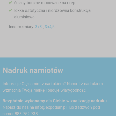
ściany boczne mocowane na rzep
lekka estetyczna i nierdzewna konstrukcja
aluminiowa
Inne rozmiary:
3x3
,
3x4,5
Nadruk namiotów
Interesuje Cię namiot z nadrukiem? Namiot z nadrukiem
wzmacnia Twoją markę i buduje wiarygodność.
Bezpłatnie wykonamy dla Ciebie wizualizację nadruku.
Napisz do nas na
info@expodum.pl
lub zadzwoń pod
numer 883 752 738