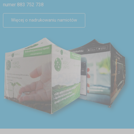
numer 883 752 738
Więcej o nadrukowaniu namiotów