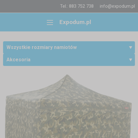
Tel.: 883 752 738
info@expodum.pl
Expodum.pl
Wszystkie rozmiary namiotów
Akcesoria