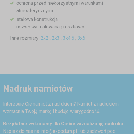
ochrona przed niekorzystnymi warunkami
atmosferycznymi
stalowa konstrukcja
nożycowa malowana proszkowo
Inne rozmiary:
2x2
,
2x3
,
3x4,5
,
3x6
Nadruk namiotów
Interesuje Cię namiot z nadrukiem? Namiot z nadrukiem
wzmacnia Twoją markę i buduje wiarygodność.
Bezpłatnie wykonamy dla Ciebie wizualizację nadruku.
Napisz do nas na
info@expodum.pl
lub zadzwoń pod