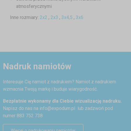
atmosferycznymi
Inne rozmiary:
2x2
,
2x3
,
3x4,5
,
3x6
Nadruk namiotów
Interesuje Cię namiot z nadrukiem? Namiot z nadrukiem
wzmacnia Twoją markę i buduje wiarygodność.
Bezpłatnie wykonamy dla Ciebie wizualizację nadruku.
Napisz do nas na
info@expodum.pl
lub zadzwoń pod
numer 883 752 738
Więcej o nadrukowaniu namiotów