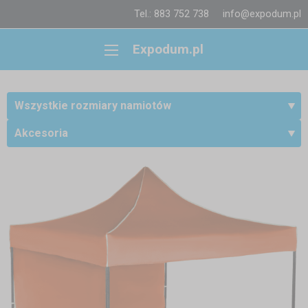
Tel.: 883 752 738
info@expodum.pl
Expodum.pl
Wszystkie rozmiary namiotów
Akcesoria