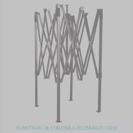
KONSTRUKCJA STALOWA O ROZMIARZE 2X2M