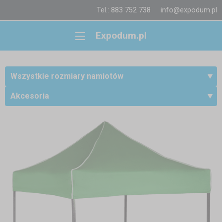
Tel.: 883 752 738
info@expodum.pl
Expodum.pl
Wszystkie rozmiary namiotów
Akcesoria