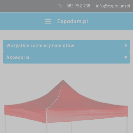
Tel.: 883 752 738
info@expodum.pl
Expodum.pl
Wszystkie rozmiary namiotów
Akcesoria