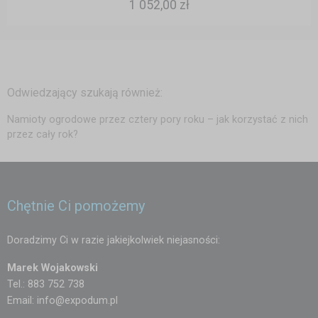
1 052,00 zł
Odwiedzający szukają również:
Namioty ogrodowe przez cztery pory roku – jak korzystać z nich
przez cały rok?
Chętnie Ci pomożemy
Doradzimy Ci w razie jakiejkolwiek niejasności:
Marek Wojakowski
Tel.: 883 752 738
Email:
info@expodum.pl