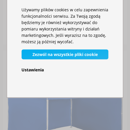
Używamy plików cookies w celu zapewnienia
funkcjonalności serwisu. Za Twoją zgodą
NAMIOT IMPREZOWY 3X3M – STALOWY
będziemy je również wykorzystywać do
pomiaru wykorzystania witryny i działań
W magazynie
marketingowych. Jeśli wyrazisz na to zgodę,
930,00 zł
możesz ją później wycofać.
Zezwól na wszystkie pliki cookie
Ustawienia