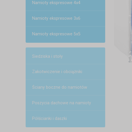
Namioty ekspresowe 4x4
Namioty ekspresowe 3x6
Namioty ekspresowe 5x5
Siedziska i stoły
Zakotwiczenie i obciążniki
Ściany boczne do namiotów
Poszycia dachowe na namioty
Półścianki i daszki