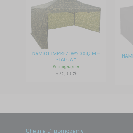
NAMIOT IMPREZOWY 3X4,5M –
NAMI
STALOWY
W magazynie
975,00 zł
Chętnie Ci pomożemy