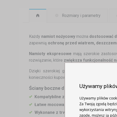
Rozmiary i parametry
Każdy
namiot nożycowy
można
dostosować d
zapewnią
ochronę przed wiatrem, deszczem
Namioty ekspresowe
mają szerokie zastoso
rozwiązanie, które
zwiększa funkcjonalność 
Dzięki szerokiej gamie
kolorów ścian bocz
konieczności kupowania nowej konstrukcji.
Używamy plikó
Ściany boczne do namiotu 4,5 m – cechy
Kompatybilne z namiotami nożycowymi o 
Używamy plików cooki
Za Twoją zgodą będz
Łatwe mocowanie do konstrukcji nośnej 
wykorzystania witryny
Wykonane z trwałego materiału 210D Oxf
zgodę, możesz ją póź