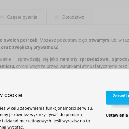
Częste pytania
Doradztwo
o swoich potrzeb
. Możesz pozostawić go
otwartym
lub, w ra
 oraz zwiększą prywatność
.
wanie – sprawdzają się jako
namioty sprzedażowe, ogrodo
namiotu
, chroni wnętrze przed warunkami atmosferycznymi oraz
nych i dachu
, możesz
dopasować wygląd namiotu do sw
w cookie
Zezwól n
 produktu:
wymiarach 4,5 m
es w celu zapewnienia funkcjonalności serwisu.
iemy je również wykorzystywać do pomiaru
Ustawienia
namiotu
– szybki montaż i demontaż
 i działań marketingowych. Jeśli wyrazisz na to
ord
– odporne na wodę
niej wycofać.