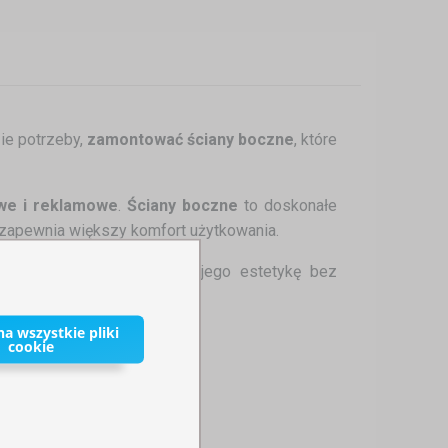
zie potrzeby,
zamontować ściany boczne
, które
we i reklamowe
.
Ściany boczne
to doskonałe
 zapewnia większy komfort użytkowania.
oich potrzeb
, zmieniając jego estetykę bez
a wszystkie pliki
cookie