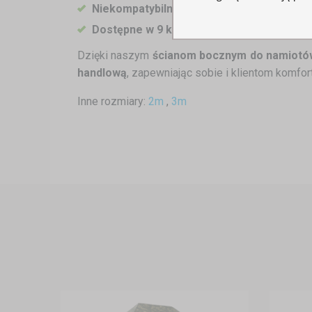
Niekompatybilne z namiotami o konstrukc
Dostępne w 9 kolorach
: biały, czarny, czer
Dzięki naszym
ścianom bocznym do namiotó
handlową
, zapewniając sobie i klientom komfo
Inne rozmiary:
2m
,
3m