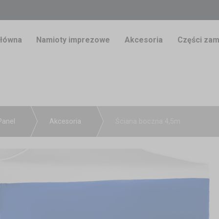
główna
Namioty imprezowe
Akcesoria
Części zam
Panel
Akcesoria
Ściana boczna 4,5m