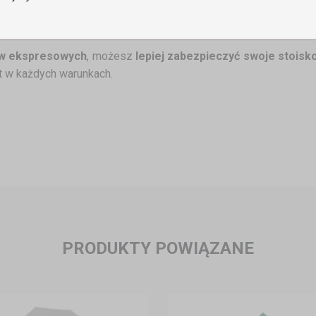
ji sześciokątnej
wony, żółty, niebieski, zielony, beżowy, szary/antracytowy, moro.
w ekspresowych
, możesz
lepiej zabezpieczyć swoje stois
rt w każdych warunkach.
PRODUKTY POWIĄZANE