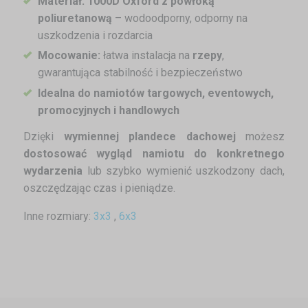
Materiał:
1000D Oxford z powłoką
poliuretanową
– wodoodporny, odporny na
uszkodzenia i rozdarcia
Mocowanie:
łatwa instalacja na
rzepy
,
gwarantująca stabilność i bezpieczeństwo
Idealna do namiotów targowych, eventowych,
promocyjnych i handlowych
Dzięki
wymiennej plandece dachowej
możesz
dostosować wygląd namiotu do konkretnego
wydarzenia
lub szybko wymienić uszkodzony dach,
oszczędzając czas i pieniądze.
Inne rozmiary:
3x3
,
6x3