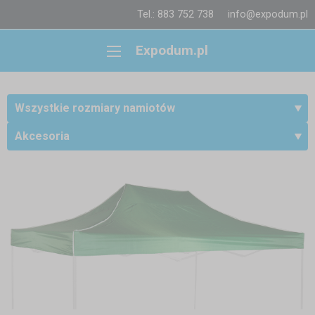
Tel.: 883 752 738
info@expodum.pl
Expodum.pl
Wszystkie rozmiary namiotów
Akcesoria