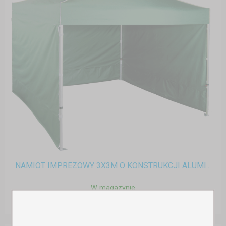
NAMIOT IMPREZOWY 3X3M O KONSTRUKCJI ALUMI...
W magazynie
2 815,00 zł