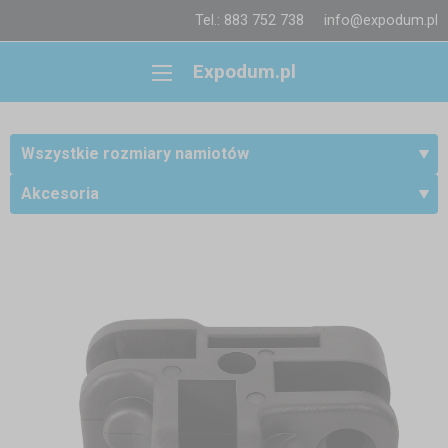
Tel.: 883 752 738
info@expodum.pl
Expodum.pl
Wszystkie rozmiary namiotów
Akcesoria