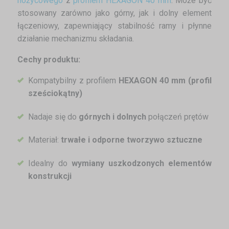
nożycowego
z
profilem HEXAGON 40 mm
. Może być
stosowany zarówno jako górny, jak i dolny element
łączeniowy, zapewniający stabilność ramy i płynne
działanie mechanizmu składania.
Cechy produktu:
Kompatybilny z profilem
HEXAGON 40 mm (profil
sześciokątny)
Nadaje się do
górnych i dolnych
połączeń prętów
Materiał:
trwałe i odporne tworzywo sztuczne
Idealny do
wymiany uszkodzonych elementów
konstrukcji