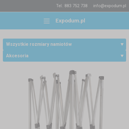
Tel.: 883 752 738
info@expodum.pl
Expodum.pl
Wszystkie rozmiary namiotów
Akcesoria