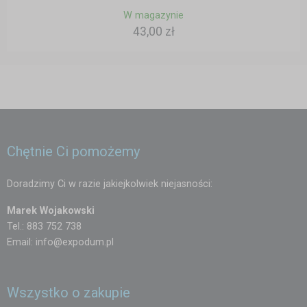
W magazynie
43,00 zł
Chętnie Ci pomożemy
Doradzimy Ci w razie jakiejkolwiek niejasności:
Marek Wojakowski
Tel.: 883 752 738
Email:
info@expodum.pl
Wszystko o zakupie