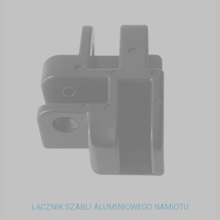
ŁĄCZNIK SZABLI ALUMINIOWEGO NAMIOTU