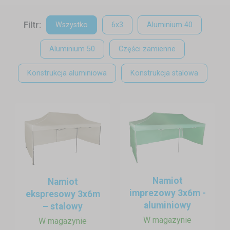
nie zajmie dużo miejsca.
Filtr:
Wszystko
6x3
Aluminium 40
Ogrodowy namiot imprezowy 3x6m
Aluminium 50
Części zamienne
szybki montaż i demontaż
mobilny i łatwy w przechowywaniu
Konstrukcja aluminiowa
Konstrukcja stalowa
mocna i stabilna konstrukcja
nieprzemakalny dach, możliwość przymocowania ścian
bocznych
maksymalny rozmiar - niska cena
regulowana wysokość
Namiot
Namiot
imprezowy 3x6m -
ekspresowy 3x6m
aluminiowy
– stalowy
W magazynie
W magazynie