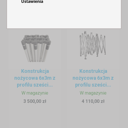
Ustawienia
5 380,00 zł
Konstrukcja
Konstrukcja
nożycowa 6x3m z
nożycowa 6x3m z
profilu sześci...
profilu sześci...
W magazynie
W magazynie
3 500,00 zł
4 110,00 zł