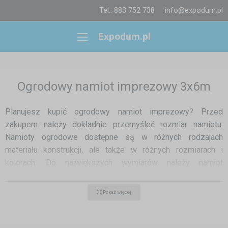
Tel.: 883 752 738
info@expodum.pl
Expodum.pl
Ogrodowy namiot imprezowy 3x6m
Planujesz kupić ogrodowy namiot imprezowy? Przed
zakupem należy dokładnie przemyśleć rozmiar namiotu.
Namioty ogrodowe dostępne są w różnych rodzajach
materiału konstrukcji, ale także w różnych rozmiarach i
kolorach. Do największych wymiarów należy namiot
ogrodowy 6x3. Pod takim namiotem imprezowym można już
organizować biesiadę ogrodową, grilla, a nawet zakryć cały
Pokaż więcej
taras. Pomimo dużej powierzchni, obsługa ogrodowego
namiotu imprezowego 3x6 jest łatwa. Złożenie i rozłożenie
trwa kilka minut , a gdy już go nie potrzebujesz - po złożeniu