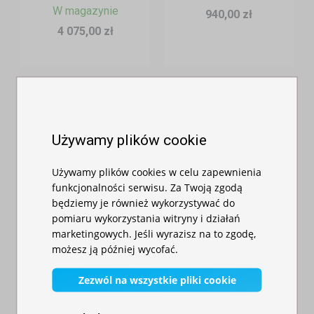
W magazynie
940,00 zł
4 075,00 zł
Używamy plików cookie
Używamy plików cookies w celu zapewnienia
funkcjonalności serwisu. Za Twoją zgodą
będziemy je również wykorzystywać do
pomiaru wykorzystania witryny i działań
Konstrukcja
Namiot
marketingowych. Jeśli wyrazisz na to zgodę,
aluminiowa o
imprezowy 3x6m -
możesz ją później wycofać.
wymiarach 3x6m
profil
aluminiowy...
Zezwól na wszystkie pliki cookie
W magazynie
W magazynie
1 930,00 zł