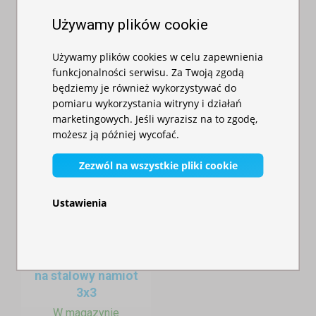
W magazynie
namiotu
Używamy plików cookie
550,00 zł
Komfortowy camping bez kompromisów
W magazynie
115,00 zł
Używamy plików cookies w celu zapewnienia
funkcjonalności serwisu. Za Twoją zgodą
będziemy je również wykorzystywać do
pomiaru wykorzystania witryny i działań
marketingowych. Jeśli wyrazisz na to zgodę,
możesz ją później wycofać.
Zezwól na wszystkie pliki cookie
Ustawienia
Daszek (markiza)
na stalowy namiot
3x3
W magazynie