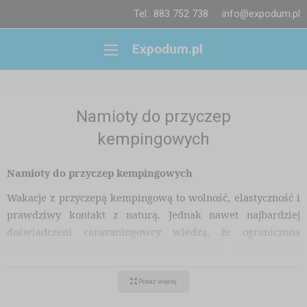
Tel.: 883 752 738
info@expodum.pl
Expodum.pl
Namioty do przyczep
kempingowych
Namioty do przyczep kempingowych
Wakacje z przyczepą kempingową to wolność, elastyczność i
prawdziwy kontakt z naturą. Jednak nawet najbardziej
doświadczeni caravaningowcy wiedzą, że ograniczona
przestrzeń wewnątrz może być wyzwaniem – zwłaszcza w
sezonie lub przy niepogodzie. Praktycznym i estetycznym
rozwiązaniem jest
namiot do przyczepy kempingowej
.
Pokaż więcej