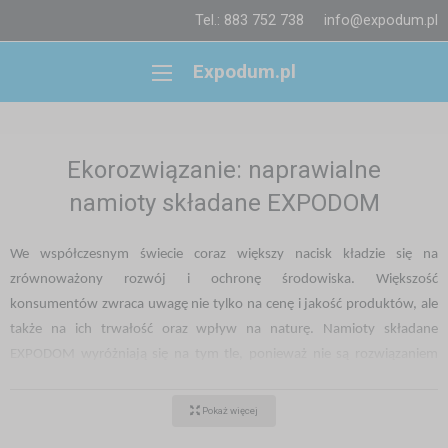
Tel.: 883 752 738
info@expodum.pl
Expodum.pl
Ekorozwiązanie: naprawialne
namioty składane EXPODOM
We współczesnym świecie coraz większy nacisk kładzie się na
zrównoważony rozwój i ochronę środowiska. Większość
konsumentów zwraca uwagę nie tylko na cenę i jakość produktów, ale
także na ich trwałość oraz wpływ na naturę. Namioty składane
EXPODOM wyróżniają się na tym tle, ponieważ nie są rozwiązaniem
jednorazowym – łatwo je naprawić i charakteryzują się długą
żywotnością, co znacząco zmniejsza ślad ekologiczny.
Pokaż więcej